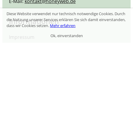
E-Mail:
kontakt@honeyweb.de
Diese Website verwendet nur technisch notwendige Cookies. Durch
Informationen
die Nutzung unserer Services erklären Sie sich damit einverstanden,
dass wir Cookies setzen.
Mehr erfahren
Ok, einverstanden
Impressum
Datenschutz
Zahlungsarten
AGB
Widerrufsrecht
Newsletter
Kontakt
Vertrag kündigen
Folgen Sie uns
Facebook
Instagram