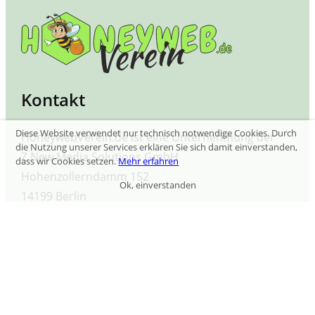
Kontakt
Diese Website verwendet nur technisch notwendige Cookies. Durch
HoneywebVerein.de ist eine Unternehmung der
die Nutzung unserer Services erklären Sie sich damit einverstanden,
Z New Media Solutions GmbH
dass wir Cookies setzen.
Mehr erfahren
Hohenzollerndamm 152
Ok, einverstanden
14199 Berlin
Telefon:
+49 (30) 34 65 52 17 -1
E-Mail:
kontakt@honeyweb.de
Informationen