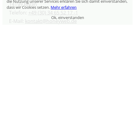
die Nutzung unserer Services erklären Sie sich damit einverstanden,
14199 Berlin
dass wir Cookies setzen.
Mehr erfahren
Telefon:
+49 (30) 34 65 52 17 -1
Ok, einverstanden
E-Mail:
kontakt@honeyweb.de
Informationen
Impressum
Datenschutz
Zahlungsarten
AGB
Widerrufsrecht
Newsletter
Kontakt
Vertrag kündigen
Folgen Sie uns